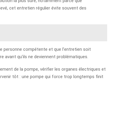
solution la plus sûre, notamment parce que
evé, cet entretien régulier évite souvent des
r une personne compétente et que l’entretien soit
re avant qu’ils ne deviennent problématiques.
tement de la pompe, vérifier les organes électriques et
rvenir tôt : une pompe qui force trop longtemps finit