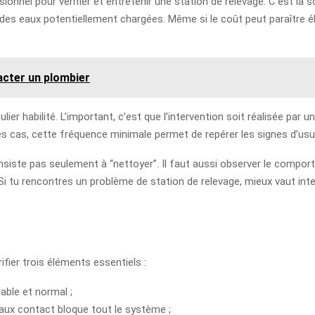
ionnel pour vérifier et entretenir une station de relevage. C’est la 
 des eaux potentiellement chargées. Même si le coût peut paraître él
tacter un plombier
ulier habilité. L’important, c’est que l’intervention soit réalisée pa
es cas, cette fréquence minimale permet de repérer les signes d’usu
onsiste pas seulement à “nettoyer”. Il faut aussi observer le compor
i tu rencontres un problème de station de relevage, mieux vaut inte
fier trois éléments essentiels :
table et normal ;
faux contact bloque tout le système ;