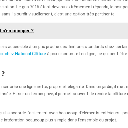
ciation. Le gris 7016 étant devenu extrêmement répandu, le noir p
 sans l’alourdir visuellement, c’est une option très pertinente.
 s’en occuper ?
sormais accessible à un prix proche des finitions standards chez cer
noir chez National Clôture
à prix discount et en ligne, ce qui peut êtr
 ?
 noir crée une ligne nette, propre et élégante. Dans un jardin, il met 
risée. Et sur un terrain privé, il permet souvent de rendre la clôture
 qu’il s’accorde facilement avec beaucoup d’éléments extérieurs : por
une intégration beaucoup plus simple dans l’ensemble du projet.