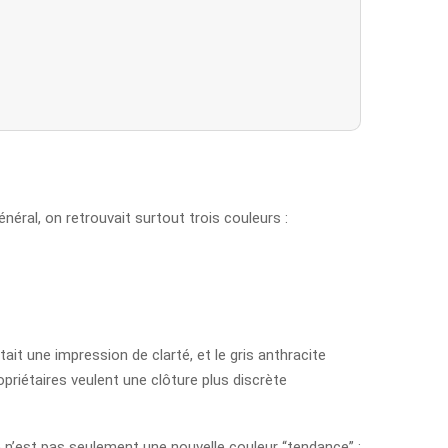
énéral, on retrouvait surtout trois couleurs :
tait une impression de clarté, et le gris anthracite
priétaires veulent une clôture plus discrète
 n’est pas seulement une nouvelle couleur “tendance” :