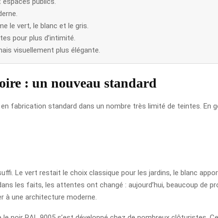
et espaces publics.
derne.
e vert, le blanc et le gris.
tes pour plus d’intimité.
 mais visuellement plus élégante.
noire : un nouveau standard
osé en fabrication standard dans un nombre très limité de teintes. En g
fi. Le vert restait le choix classique pour les jardins, le blanc appor
ns les faits, les attentes ont changé : aujourd’hui, beaucoup de pro
rer à une architecture moderne.
 le noir RAL 9005 s’est développé chez de nombreux clôturistes. Ce