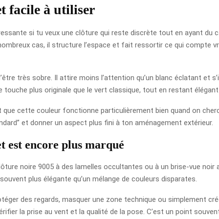
 facile à utiliser
ressante si tu veux une clôture qui reste discrète tout en ayant du 
mbreux cas, il structure l’espace et fait ressortir ce qui compte vra
e d’être très sobre. Il attire moins l’attention qu’un blanc éclatant 
 touche plus originale que le vert classique, tout en restant élégant 
nt que cette couleur fonctionne particulièrement bien quand on che
tandard” et donner un aspect plus fini à ton aménagement extérieur.
fet est encore plus marqué
clôture noire 9005 à des lamelles occultantes ou à un brise-vue noir
 souvent plus élégante qu’un mélange de couleurs disparates.
 protéger des regards, masquer une zone technique ou simplement cré
érifier la prise au vent et la qualité de la pose. C’est un point souve