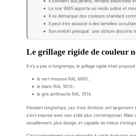
Il convient aux jardins, terrains industriels 
Le noir 9005 apporte un rendu sobre et mo
Il se démarque des couleurs standard comme l
Il peut être associé à des lamelles occultan
Son intérêt principal : une clôture discrète
Le grillage rigide de couleur 
Il n’y a pas si longtemps, le grillage rigide était prop
le vert mousse RAL 6005 ;
le blanc RAL 9010 ;
le gris anthracite RAL 7016.
Pendant longtemps, ces trois finitions ont largement suf
s’est imposé avec son style plus contemporain. Mais da
visuellement, plus design, et capable de mieux s’intég
C’est précisément pour répondre à cette évolution que