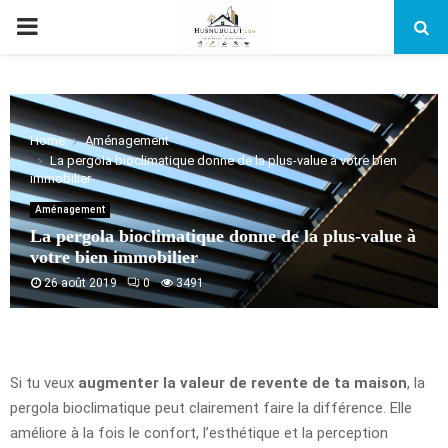
PRIMARY
MENU
Home
Aménagement
La pergola bioclimatique donne de la plus-value à votre bien
immobilier
Aménagement
La pergola bioclimatique donne de la plus-value à
votre bien immobilier
26 août 2019
0
3491
Si tu veux
augmenter la valeur de revente de ta maison
, la
pergola bioclimatique peut clairement faire la différence. Elle
améliore à la fois le confort, l’esthétique et la perception