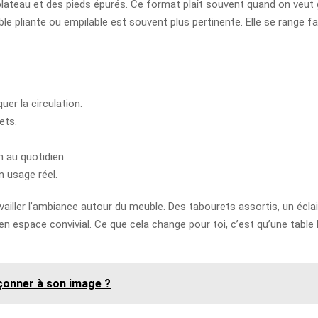
plateau et des pieds épurés. Ce format plaît souvent quand on veut g
 pliante ou empilable est souvent plus pertinente. Elle se range fa
uer la circulation.
ets.
 au quotidien.
 usage réel.
vailler l’ambiance autour du meuble. Des tabourets assortis, un écla
 espace convivial. Ce que cela change pour toi, c’est qu’une table ha
çonner à son image ?