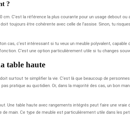
nt ?
10 cm. C’est la référence la plus courante pour un usage debout ou 
 doit toujours être cohérente avec celle de l’assise. Sinon, tu risques
ton cas, c’est intéressant si tu veux un meuble polyvalent, capable de
onction. C’est une option particulièrement utile si tu changes souv
la table haute
e doit surtout te simplifier la vie. C’est là que beaucoup de personn
pas pratique au quotidien. Or, dans la majorité des cas, un bon mange
out. Une table haute avec rangements intégrés peut faire une vraie di
e de main. Ce type de meuble est particulièrement utile dans les pet